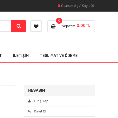
Oturum Aç
/
Kayıt Ol
0
0,00TL
Sepetim
T
İLETIŞIM
TESLIMAT VE ÖDEME
HESABIM
Giriş Yap
Kayıt Ol