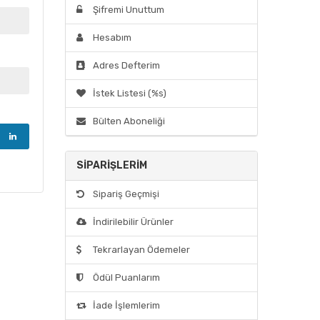
Şifremi Unuttum
Hesabım
Adres Defterim
İstek Listesi (%s)
Bülten Aboneliği
SIPARIŞLERIM
Sipariş Geçmişi
İndirilebilir Ürünler
Tekrarlayan Ödemeler
Ödül Puanlarım
İade İşlemlerim