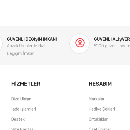
GÜVENLI DEĞIŞIM İMKANI
GÜVENLI ALIŞVER
Arızalı Ürünlerde Hızlı
%100 güvenli öde
Değişim İmkanı
HIZMETLER
HESABIM
Bize Ulaşın
Markalar
İade İşlemleri
Hediye Çekleri
Destek
Ortaklıklar
Site Haritası
Özel Ürünler