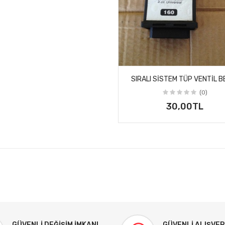
SIRALI SISTEM TÜP VENTIL B
(0)
30,00TL
GÜVENLI DEĞIŞIM İMKANI
GÜVENLI ALIŞVER