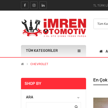
TÜM KATEGORILER
A
CHEVROLET
En Çok
SHOP BY
HER ARAÇ IÇIN UYUMLU PARK
ARA
SENSÖRÜ
(0)