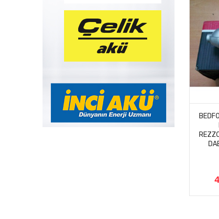
BEDFO
REZZO
DA