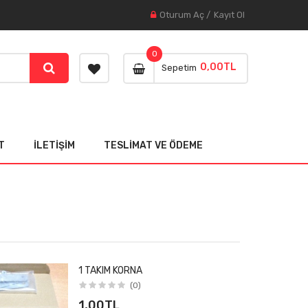
Oturum Aç
/
Kayıt Ol
0
0,00TL
Sepetim
T
İLETIŞIM
TESLIMAT VE ÖDEME
1 TAKIM KORNA
(0)
1,00TL