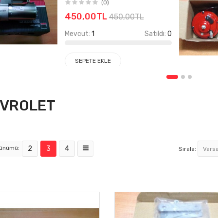
(0)
450,00TL
450,00TL
Mevcut:
1
Satıldı:
0
SEPETE EKLE
VROLET
rünümü:
2
3
4
Sırala: