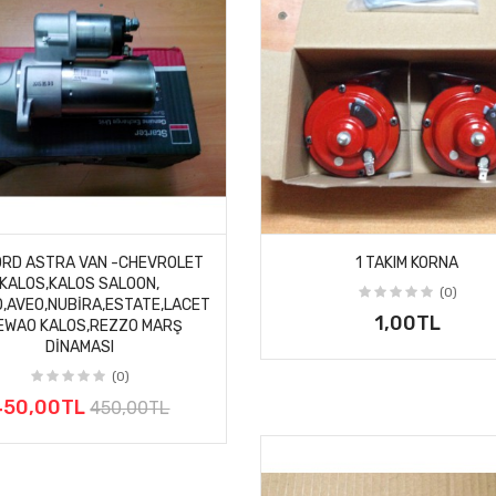
RD ASTRA VAN -CHEVROLET
1 TAKIM KORNA
KALOS,KALOS SALOON,
(0)
,AVEO,NUBIRA,ESTATE,LACET
1,00TL
EWAO KALOS,REZZO MARŞ
DINAMASI
(0)
450,00TL
450,00TL