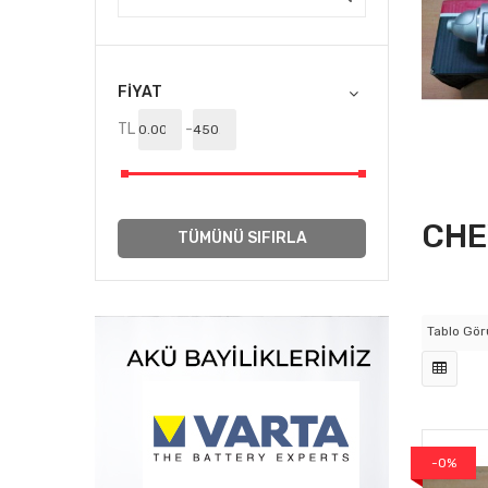
0,00TL
Mevcut:
1
Satıldı:
0
FIYAT
SEPETE EKLE
TL
-
CHE
TÜMÜNÜ SIFIRLA
Tablo Gö
-0%