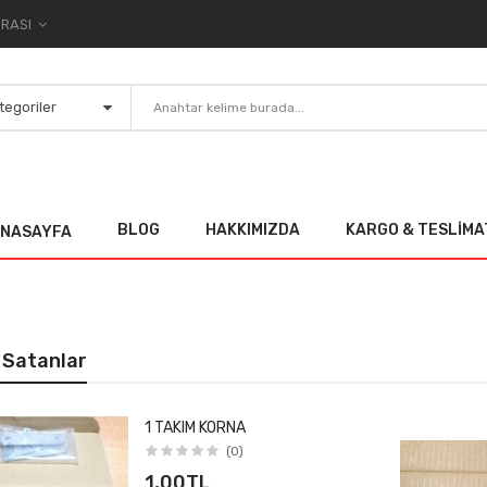
TL TÜRK LIRASI
BLOG
HAKKIMIZDA
KARGO & TESLIMA
NASAYFA
 Satanlar
1 TAKIM KORNA
(0)
1,00TL