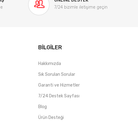
IŞ
ONLINE DESTEK
me
7/24 bizimle iletişime geçin
BILGILER
Hakkımızda
Sık Sorulan Sorular
Garanti ve Hizmetler
7/24 Destek Sayfası
Blog
Ürün Desteği