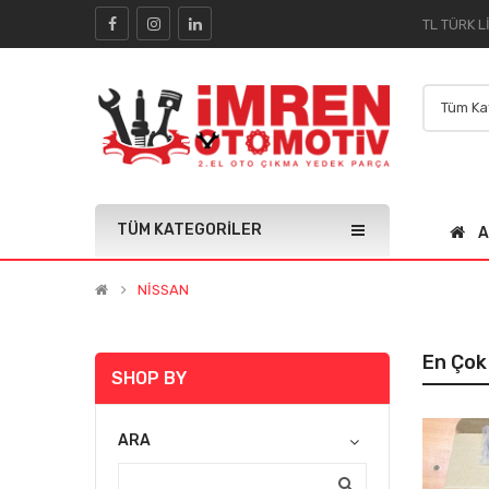
TÜM KATEGORILER
A
NİSSAN
En Çok
SHOP BY
HER ARAÇ IÇIN UYUMLU SIFIR
ARA
COMOLOKKO KORNA
(0)