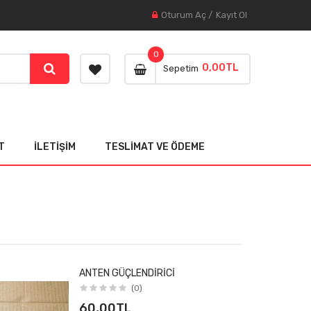
Oturum Aç
/
Kayıt Ol
0
0,00TL
Sepetim
T
İLETIŞIM
TESLIMAT VE ÖDEME
ANTEN GÜÇLENDIRICI
(0)
60,00TL