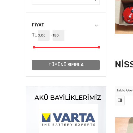
150,00TL
Mevcut:
1
Satıldı:
0
FIYAT
SEPETE EKLE
TL
-
NİS
TÜMÜNÜ SIFIRLA
Tablo Gö