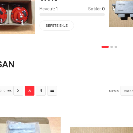
Mevcut:
1
Satıldı:
0
SEPETE EKLE
SAN
rünümü:
2
3
4
Sırala: