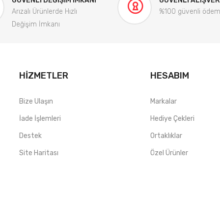
GÜVENLI DEĞIŞIM İMKANI
GÜVENLI ALIŞVER
Arızalı Ürünlerde Hızlı
%100 güvenli öde
Değişim İmkanı
HIZMETLER
HESABIM
Bize Ulaşın
Markalar
İade İşlemleri
Hediye Çekleri
Destek
Ortaklıklar
Site Haritası
Özel Ürünler