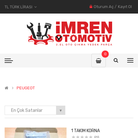
Oturum Aç
/
Kayıt Ol
TL TÜRK LIRASI
0
PEUGEOT
En Çok Satanlar
▼
1 TAKIM KORNA
(0)