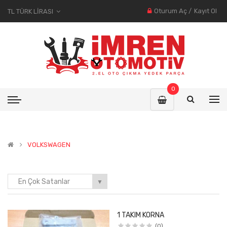
Oturum Aç
/
Kayıt Ol
TL TÜRK LIRASI
0
VOLKSWAGEN
En Çok Satanlar
▼
1 TAKIM KORNA
(0)