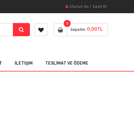
Oturum Aç
/
Kayıt Ol
0
0,00TL
Sepetim
T
İLETIŞIM
TESLIMAT VE ÖDEME