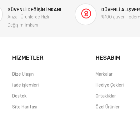
GÜVENLI DEĞIŞIM İMKANI
GÜVENLI ALIŞVER
Arızalı Ürünlerde Hızlı
%100 güvenli öde
Değişim İmkanı
HIZMETLER
HESABIM
Bize Ulaşın
Markalar
İade İşlemleri
Hediye Çekleri
Destek
Ortaklıklar
Site Haritası
Özel Ürünler