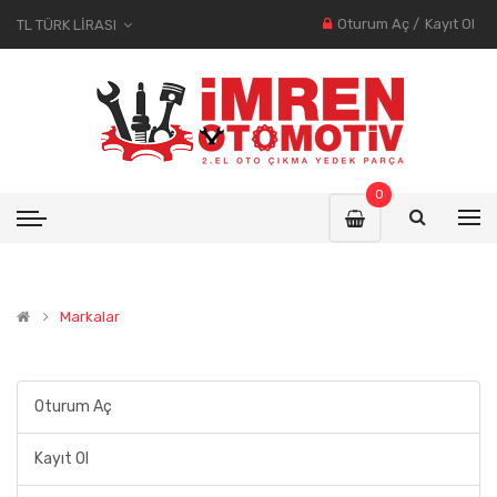
Oturum Aç
/
Kayıt Ol
TL TÜRK LIRASI
0
Markalar
Oturum Aç
Kayıt Ol