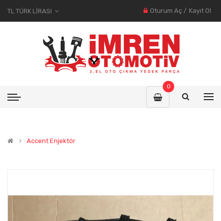
Oturum Aç
/
Kayıt Ol
TL TÜRK LIRASI
0
Accent Enjektör