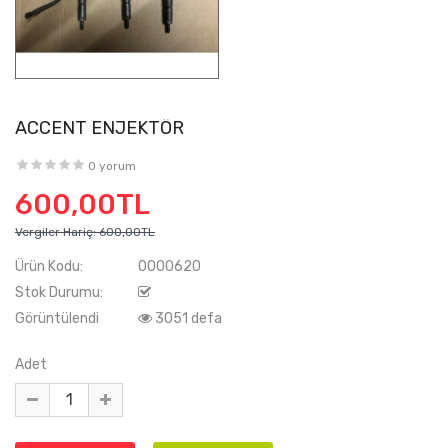
ACCENT ENJEKTÖR
0 yorum
600,00TL
Vergiler Hariç:
600,00TL
Ürün Kodu:
0000620
Stok Durumu:
Görüntülendi
3051 defa
Adet