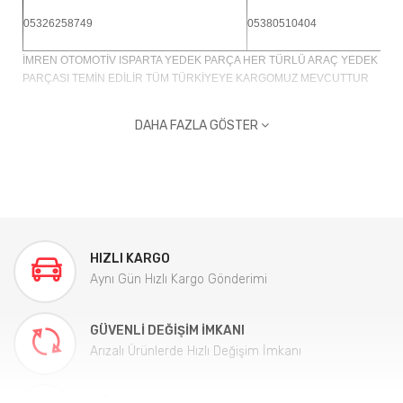
05326258749
05380510404
İMREN OTOMOTİV ISPARTA YEDEK PARÇA HER TÜRLÜ ARAÇ YEDEK
PARÇASI TEMİN EDİLİR TÜM TÜRKİYEYE KARGOMUZ MEVCUTTUR
DAHA FAZLA GÖSTER
HIZLI KARGO
Aynı Gün Hızlı Kargo Gönderimi
GÜVENLI DEĞIŞIM İMKANI
Arızalı Ürünlerde Hızlı Değişim İmkanı
GÜVENLI ALIŞVERIŞ